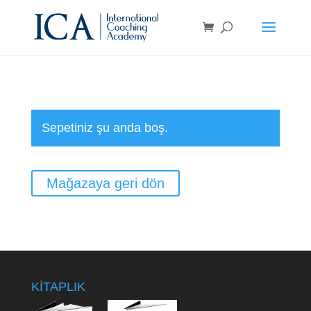
Sepetiniz şu anda boş.
Mağazaya geri dön
KİTAPLIK