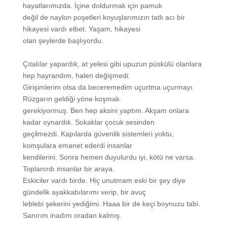
hayatlarımızda. İçine doldurmak için pamuk
değil de naylon poşetleri koyuşlarımızın tatlı acı bir
hikayesi vardı elbet. Yaşam, hikayesi
olan şeylerde başlıyordu.
Çıtalılar yapardık, at yelesi gibi upuzun püskülü olanlara
hep hayrandım, halen değişmedi.
Girişimlerim olsa da beceremedim uçurtma uçurmayı.
Rüzgarın geldiği yöne koşmak
gerekiyormuş. Ben hep aksini yaptım. Akşam onlara
kadar oynardık. Sokaklar çocuk sesinden
geçilmezdi. Kapılarda güvenlik sistemleri yoktu,
komşulara emanet ederdi insanlar
kendilerini. Sonra hemen duyulurdu iyi, kötü ne varsa.
Toplanırdı insanlar bir araya.
Eskiciler vardı birde. Hiç unutmam eski bir şey diye
gündelik ayakkabılarımı verip, bir avuç
leblebi şekerini yediğimi. Haaa bir de keçi boynuzu tabi.
Sanırım inadım oradan kalmış.