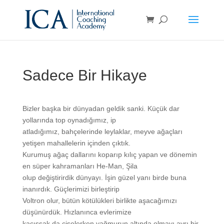
Sadece Bir Hikaye
Bizler başka bir dünyadan geldik sanki. Küçük dar
yollarında top oynadığımız, ip
atladığımız, bahçelerinde leylaklar, meyve ağaçları
yetişen mahallelerin içinden çıktık.
Kurumuş ağaç dallarını koparıp kılıç yapan ve dönemin
en süper kahramanları He-Man, Şila
olup değiştirirdik dünyayı. İşin güzel yanı birde buna
inanırdık. Güçlerimizi birleştirip
Voltron olur, bütün kötülükleri birlikte aşacağımızı
düşünürdük. Hızlanınca evlerimize
kaçışsak da çiselerken yağmurun altında olmayı ayrı bir