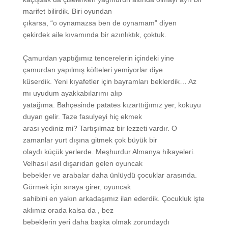
marifet bilirdik. Biri oyundan
çıkarsa, “o oynamazsa ben de oynamam” diyen
çekirdek aile kıvamında bir azınlıktık, çoktuk.
Çamurdan yaptığımız tencerelerin içindeki yine
çamurdan yapılmış köfteleri yemiyorlar diye
küserdik. Yeni kıyafetler için bayramları beklerdik… Az
mı uyudum ayakkabılarımı alıp
yatağıma. Bahçesinde patates kızarttığımız yer, kokuyu
duyan gelir. Taze fasulyeyi hiç ekmek
arası yediniz mi? Tartışılmaz bir lezzeti vardır. O
zamanlar yurt dışına gitmek çok büyük bir
olaydı küçük yerlerde. Meşhurdur Almanya hikayeleri.
Velhasıl asıl dışarıdan gelen oyuncak
bebekler ve arabalar daha ünlüydü çocuklar arasında.
Görmek için sıraya girer, oyuncak
sahibini en yakın arkadaşımız ilan ederdik. Çocukluk işte
aklımız orada kalsa da , bez
bebeklerin yeri daha başka olmak zorundaydı